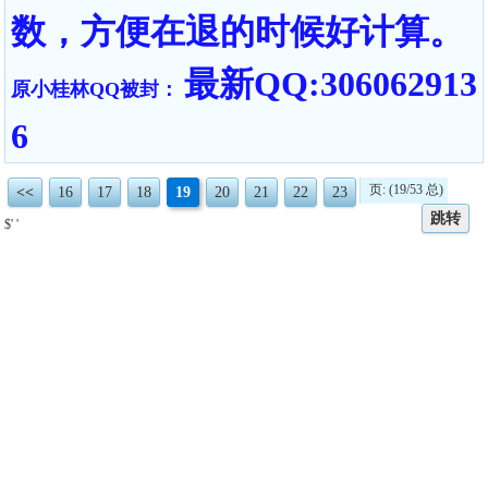
数，方便在退的时候好计算。
最新QQ:306062913
原小桂林QQ被封：
6
页: (19/53 总)
<<
16
17
18
19
20
21
22
23
跳转
$' '