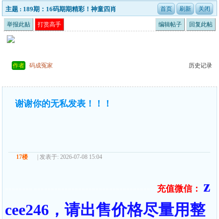
主题 : 189期：16码期期精彩！神童四肖
举报此贴
打赏高手
编辑帖子
回复此帖
作者
码成冤家
历史记录
谢谢你的无私发表！！！
17楼
| 发表于: 2026-07-08 15:04
z
充值微信：
======== ====================================
cee246，请出售价格尽量用整