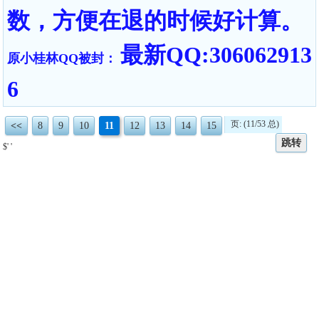
数，方便在退的时候好计算。
最新QQ:306062913
原小桂林QQ被封：
6
页: (11/53 总)
<<
8
9
10
11
12
13
14
15
跳转
$' '