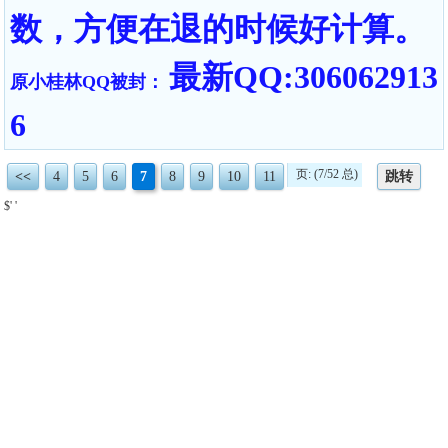
数，方便在退的时候好计算。
最新QQ:306062913
原小桂林QQ被封：
6
页: (7/52 总)
<<
4
5
6
7
8
9
10
11
跳转
$' '