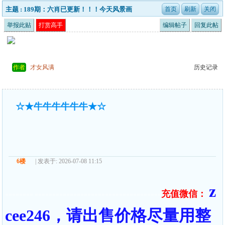
主题 : 189期：六肖已更新！！！今天风景画
举报此贴
打赏高手
编辑帖子
回复此帖
作者
才女风满
历史记录
☆★牛牛牛牛牛牛★☆
6楼
| 发表于: 2026-07-08 11:15
z
充值微信：
======== ====================================
cee246，请出售价格尽量用整