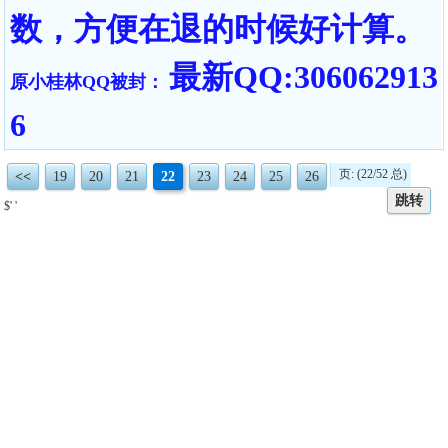
数，方便在退的时候好计算。
最新QQ:306062913
原小桂林QQ被封：
6
页: (22/52 总)
<<
19
20
21
22
23
24
25
26
跳转
$' '