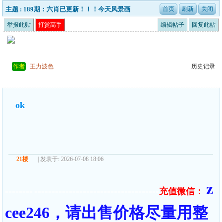
主题 : 189期：六肖已更新！！！今天风景画
举报此贴
打赏高手
编辑帖子
回复此帖
作者
王力波色
历史记录
ok
21楼
| 发表于: 2026-07-08 18:06
z
充值微信：
======== ====================================
cee246，请出售价格尽量用整