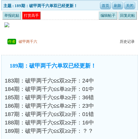
主题 : 189期：破甲两千六单双已经更新！
举报此贴
打赏高手
编辑帖子
回复此帖
作者
破甲两千六
历史记录
189期：破甲两千六单双已经更新！
183期：破甲两千六≤≤双≥≥开：24中
184期：破甲两千六≤≤单≥≥开：01中
185期：破甲两千六≤≤单≥≥开：36错
186期：破甲两千六≤≤单≥≥开：23中
187期：破甲两千六≤≤双≥≥开：01错
188期：破甲两千六≤≤双≥≥开：16中
189期：破甲两千六≤≤双≥≥开：？？