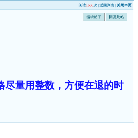
阅读
1668
次 |
返回列表
|
关闭本页
编辑帖子
回复此帖
售价格尽量用整数，方便在退的时