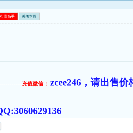
打赏高手
关闭本页
zcee246，请出
充值微信：
===========
:3060629136