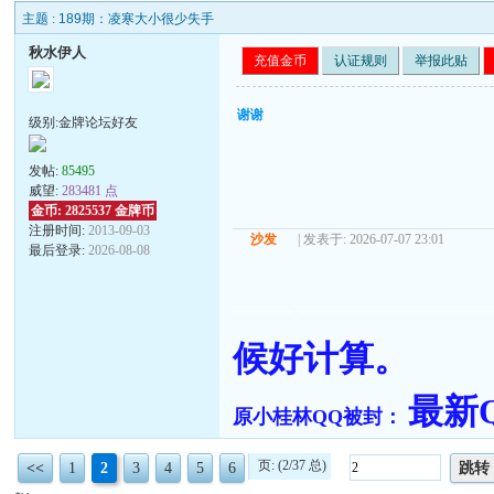
主题 :
189期：凌寒大小很少失手
秋水伊人
充值金币
认证规则
举报此贴
谢谢
级别:金牌论坛好友
发帖:
85495
威望:
283481 点
金币: 2825537 金牌币
注册时间:
2013-09-03
沙发
| 发表于: 2026-07-07 23:01
最后登录:
2026-08-08
======== =========================
候好计算。
最新QQ
原小桂林QQ被封：
页: (2/37 总)
<<
1
2
3
4
5
6
跳转