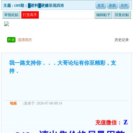
主题 : 189期：█硬料█硬赚呈现四肖
举报此贴
打赏高手
编辑帖子
回复此帖
作者
流浪四方
历史记录
我一路支持你．．．大哥论坛有你至精彩，支
持．
地板
| 发表于: 2026-07-08 08:14
z
充值微信：
======== ====================================