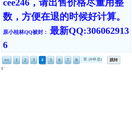
cee246，请出售价格尽量用整
数，方便在退的时候好计算。
最新QQ:306062913
原小桂林QQ被封：
6
页: (4/49 总)
<<
1
2
3
4
5
6
7
8
跳转
$' '