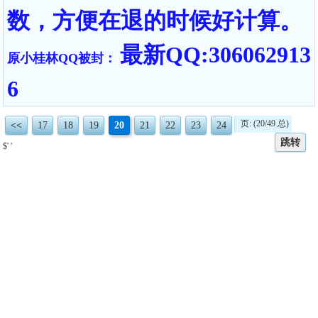
数，方便在退的时候好计算。
最新QQ:306062913
原小桂林QQ被封：
6
页: (20/49 总)
<<
17
18
19
20
21
22
23
24
跳转
$' '