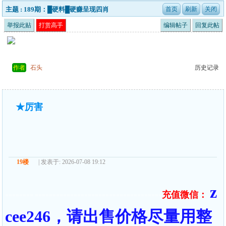
主题 : 189期：█硬料█硬赚呈现四肖
举报此贴
打赏高手
编辑帖子
回复此帖
作者
石头
历史记录
★厉害
19楼
| 发表于: 2026-07-08 19:12
z
充值微信：
======== ====================================
cee246，请出售价格尽量用整