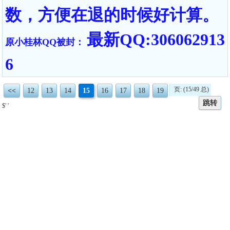
数，方便在退的时候好计算。
最新QQ:306062913
原小桂林QQ被封：
6
页: (15/49 总)
<<
12
13
14
15
16
17
18
19
跳转
$' '