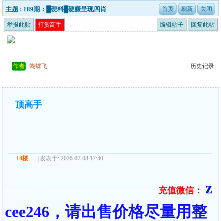
主题 : 189期：█硬料█硬赚呈现四肖
举报此贴
打赏高手
编辑帖子
回复此帖
作者
蝴蝶飞
历史记录
顶高手
14楼
| 发表于: 2026-07-08 17:40
z
充值微信：
======== ====================================
cee246，请出售价格尽量用整