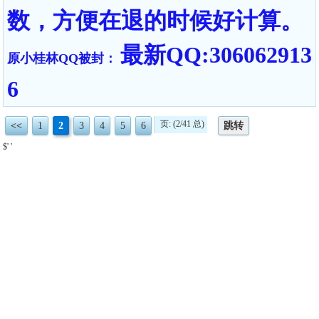
数，方便在退的时候好计算。
最新QQ:306062913
原小桂林QQ被封：
6
页: (2/41 总)
<<
1
2
3
4
5
6
跳转
$' '