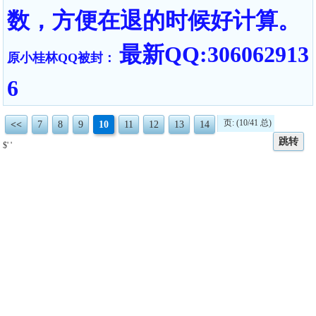
数，方便在退的时候好计算。
最新QQ:306062913
原小桂林QQ被封：
6
页: (10/41 总)
<<
7
8
9
10
11
12
13
14
跳转
$' '