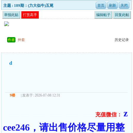
主题 : 189期：(力大似牛)五尾
举报此贴
打赏高手
编辑帖子
回复此帖
作者
外套
历史记录
d
9楼
| 发表于: 2026-07-08 12:31
z
充值微信：
======== ====================================
cee246，请出售价格尽量用整