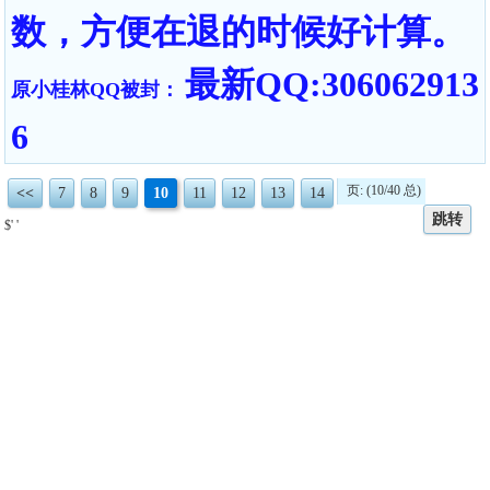
数，方便在退的时候好计算。
最新QQ:306062913
原小桂林QQ被封：
6
页: (10/40 总)
<<
7
8
9
10
11
12
13
14
跳转
$' '