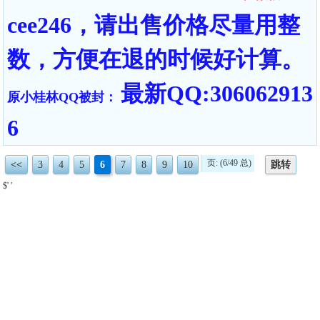
cee246，请出售价格尽量用整
数，方便在退的时候好计算。
最新QQ:306062913
原小桂林QQ被封：
6
页: (6/49 总)
<<
3
4
5
6
7
8
9
10
跳转
$' '