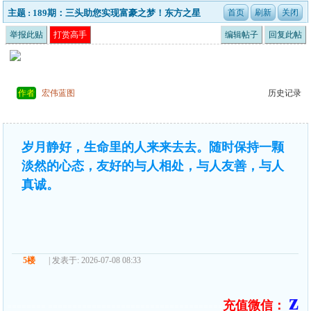
主题 : 189期：三头助您实现富豪之梦！东方之星
举报此贴
打赏高手
编辑帖子
回复此帖
作者
宏伟蓝图
历史记录
岁月静好，生命里的人来来去去。随时保持一颗
淡然的心态，友好的与人相处，与人友善，与人
真诚。
5楼
| 发表于: 2026-07-08 08:33
z
充值微信：
======== ====================================