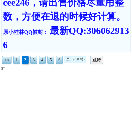
cee246，请出售价格尽量用整
数，方便在退的时候好计算。
最新QQ:306062913
原小桂林QQ被封：
6
页: (2/50 总)
<<
1
2
3
4
5
6
跳转
$' '