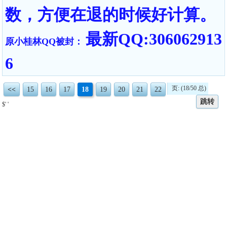
数，方便在退的时候好计算。
最新QQ:306062913
原小桂林QQ被封：
6
页: (18/50 总)
<<
15
16
17
18
19
20
21
22
跳转
$' '