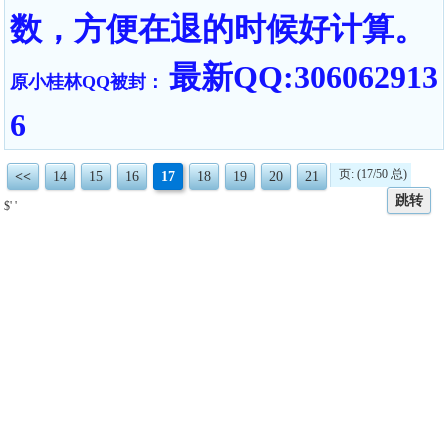
数，方便在退的时候好计算。
最新QQ:306062913
原小桂林QQ被封：
6
页: (17/50 总)
<<
14
15
16
17
18
19
20
21
跳转
$' '