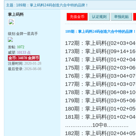
主题 :
189期：掌上码料24码创造六合中特的品牌！
掌上码料
充值金币
认证规则
举报此贴
189期：掌上码料24码创造六合中特的品牌
级别:金牌一星高手
172期：掌上码料((02+03+04+0
发帖:
1072
173期：掌上码料((09+14+16+1
威望:
10133 点
金币: 34070 金牌币
174期：掌上码料((01+02+04+0
注册时间:
2020-01-28
175期：掌上码料((02+03+06+0
最后登录:
2026-08-08
176期：掌上码料((03+04+07+0
177期：掌上码料((01+03+07+0
178期：掌上码料((06+08+10+1
179期：掌上码料((03+05+06+0
180期：掌上码料((01+02+05+0
181期：掌上码料((01+02+04+0
……………10中8…………
182期：掌上码料((02+04+05+0