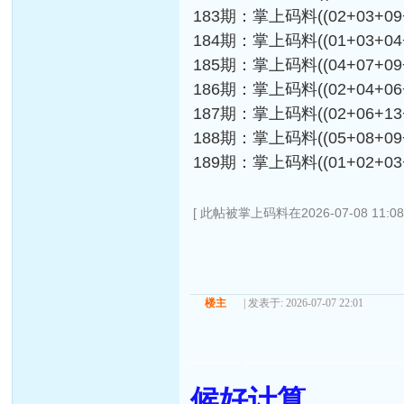
183期：掌上码料((02+03+09+1
184期：掌上码料((01+03+04+0
185期：掌上码料((04+07+09+1
186期：掌上码料((02+04+06+0
187期：掌上码料((02+06+13+1
188期：掌上码料((05+08+09+1
189期：掌上码料((01+02+03+0
[ 此帖被掌上码料在2026-07-08 11:0
楼主
| 发表于: 2026-07-07 22:01
======== =========================
候好计算。