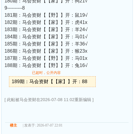
180期：马会资财【【家】】开：狗21√
9----------8
181期：马会资财【【野】】开：鼠19√
182期：马会资财【【家】】开：虎41x
183期：马会资财【【家】】开：羊24√
184期：马会资财【【家】】开：马01√
185期：马会资财【【家】】开：羊36√
186期：马会资财【【家】】开：猴23x
187期：马会资财【【野】】开：马01x
188期：马会资财【【野】】开：兔16√
已超时，公开内容
189期：马会资财【【家】】开：88
[ 此帖被马会资财在2026-07-08 11:02重新编辑 ]
楼主
| 发表于: 2026-07-07 22:01