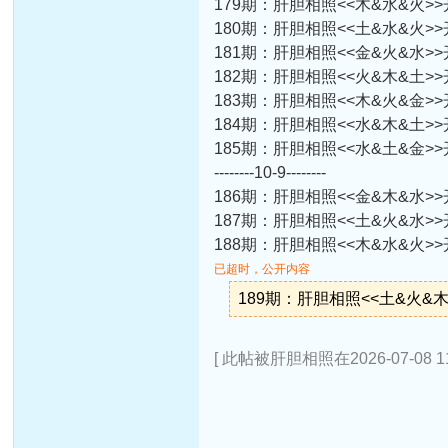
179期：肝胆相照<<木&水&火>>
180期：肝胆相照<<土&水&火>>
181期：肝胆相照<<金&火&水>>
182期：肝胆相照<<火&木&土>>
183期：肝胆相照<<木&火&金>>
184期：肝胆相照<<水&木&土>>
185期：肝胆相照<<水&土&金>>
--------10-9--------
186期：肝胆相照<<金&木&水>>
187期：肝胆相照<<土&火&水>>
188期：肝胆相照<<木&水&火>>
已超时，公开内容
189期：肝胆相照<<土&火&木
[ 此帖被肝胆相照在2026-07-08 1