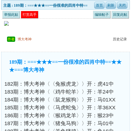
主题 : 189期：===★★★==一份很准的四肖中特==
★★★===博大考神
举报此贴
打赏高手
编辑帖子
回复此帖
作者
博大考神
历史记录
189期：===★★★==一份很准的四肖中特==★★
★===博大考神
182期：博大考神〈〈兔猴虎龙〉〉开：虎41中
183期：博大考神〈〈鸡牛蛇羊〉〉开：羊24中
184期：博大考神〈〈鼠龙猴狗〉〉开：马01XX
185期：博大考神〈〈马虎蛇兔〉〉开：羊36XX
186期：博大考神〈〈猴鸡龙羊〉〉开：猴23中
187期：博大考神〈〈猪兔马狗〉〉开：马01中