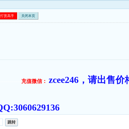
打赏高手
关闭本页
zcee246，请出
充值微信：
===========
:3060629136
跳转