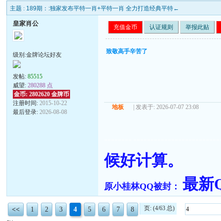
主题 :
189期：:独家发布平特一肖+平特一肖 全力打造经典平特←
皇家肖公
充值金币
认证规则
举报此贴
致敬高手辛苦了
级别:金牌论坛好友
发帖:
85515
威望:
280288 点
金币: 2802620 金牌币
注册时间:
2015-10-22
地板
| 发表于: 2026-07-07 23:08
最后登录:
2026-08-08
======== =========================
候好计算。
最新QQ
原小桂林QQ被封：
页: (4/63 总)
<<
1
2
3
4
5
6
7
8