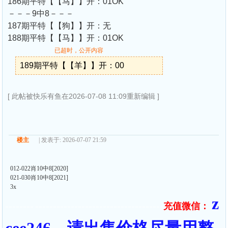
186期平特【【马】】开：01OK
－－－9中8－－－
187期平特【【狗】】开：无
188期平特【【马】】开：01OK
已超时，公开内容
189期平特【【羊】】开：00
[ 此帖被快乐有鱼在2026-07-08 11:09重新编辑 ]
楼主
| 发表于: 2026-07-07 21:59
012-022肖10中8[2020]
021-030肖10中8[2021]
3x
z
充值微信：
======== ====================================