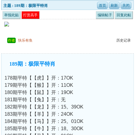
主题 : 189期：极限平特肖
举报此贴
打赏高手
编辑帖子
回复此帖
作者
快乐有鱼
历史记录
189期：极限平特肖
178期平特【【虎】】开：17OK
179期平特【【猴】】开：11OK
180期平特【【鼠】】开：19OK
181期平特【【兔】】开：无
182期平特【【龙】】开：15。39OK
183期平特【【羊】】开：24OK
184期平特【【马】】开：25。01OK
185期平特【【牛】】开：18。30OK