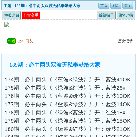
主题 : 189期：必中两头双波无私奉献给大家
举报此贴
打赏高手
编辑帖子
回复此帖
作者
必中两头
历史记录
189期：必中两头双波无私奉献给大家
174期：必中两头《《蓝波&绿波》》开：蓝波41OK
175期：必中两头《《绿波&红波》》开：蓝波26x
176期：必中两头《《蓝波&绿波》》开：蓝波10OK
177期：必中两头《《蓝波&绿波》》开：蓝波14OK
178期：必中两头《《绿波&蓝波》》开：红波18x
179期：必中两头《《绿波&蓝波》》开：蓝波15OK
180期：必中两头《《绿波&红波》》开：绿波21OK