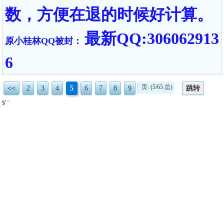
数，方便在退的时候好计算。
最新QQ:306062913
原小桂林QQ被封：
6
页: (5/65 总)
<<
2
3
4
5
6
7
8
9
跳转
$' '