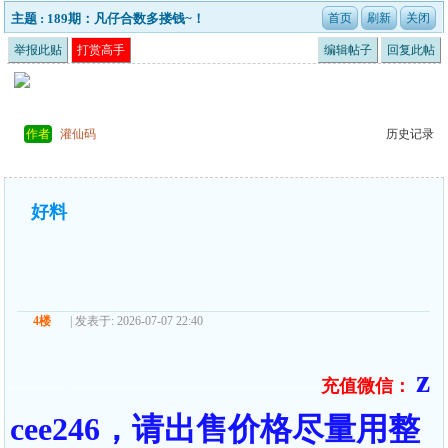
主题 : 189期：凡仔合数多搂钱~！
举报此贴
打赏高手
编辑帖子
回复此帖
作者
灌仙码
历史记录
好料
4楼
| 发表于: 2026-07-07 22:40
z
充值微信：
======== ====================================
cee246，请出售价格尽量用整