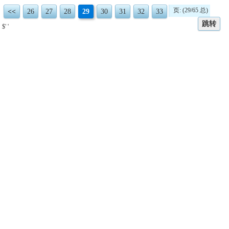
页: (29/65 总)
<<
26
27
28
29
30
31
32
33
跳转
$' '