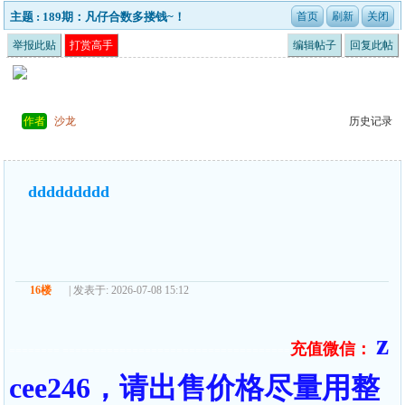
主题 : 189期：凡仔合数多搂钱~！
举报此贴
打赏高手
编辑帖子
回复此帖
作者
沙龙
历史记录
ddddddddd
16楼
| 发表于: 2026-07-08 15:12
z
充值微信：
======== ====================================
cee246，请出售价格尽量用整