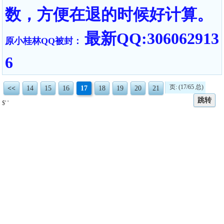
数，方便在退的时候好计算。
最新QQ:306062913
原小桂林QQ被封：
6
页: (17/65 总)
<<
14
15
16
17
18
19
20
21
跳转
$' '