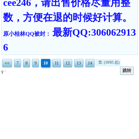
cee246，请出售价格尽量用整
数，方便在退的时候好计算。
最新QQ:306062913
原小桂林QQ被封：
6
页: (10/65 总)
<<
7
8
9
10
11
12
13
14
跳转
$' '