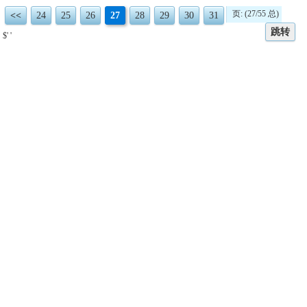
页: (27/55 总)
<<
24
25
26
27
28
29
30
31
跳转
$' '