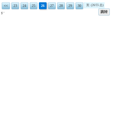
页: (26/55 总)
<<
23
24
25
26
27
28
29
30
跳转
$' '