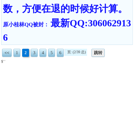
数，方便在退的时候好计算。
最新QQ:306062913
原小桂林QQ被封：
6
页: (2/39 总)
<<
1
2
3
4
5
6
跳转
$' '