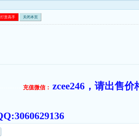
打赏高手
关闭本页
zcee246，请出
充值微信：
===========
:3060629136