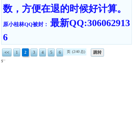
数，方便在退的时候好计算。
最新QQ:306062913
原小桂林QQ被封：
6
页: (2/40 总)
<<
1
2
3
4
5
6
跳转
$' '