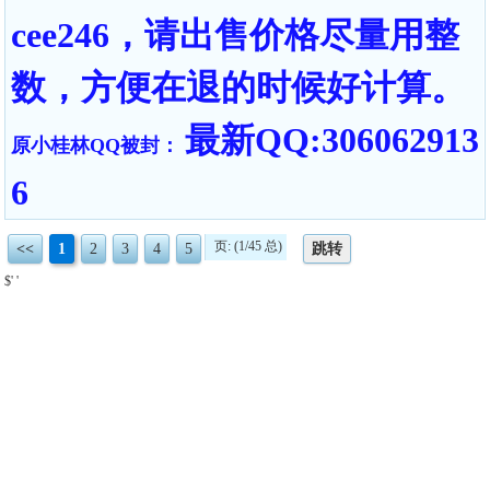
cee246，请出售价格尽量用整
数，方便在退的时候好计算。
最新QQ:306062913
原小桂林QQ被封：
6
页: (1/45 总)
<<
1
2
3
4
5
跳转
$' '