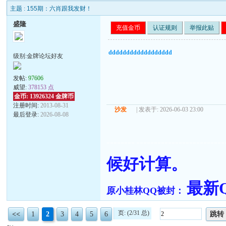
主题 :
155期：六肖跟我发财！
盛隆
充值金币
认证规则
举报此贴
dddddddddddddddddd
级别:金牌论坛好友
发帖:
97606
威望:
378153 点
金币: 13926324 金牌币
注册时间:
2013-08-31
沙发
| 发表于: 2026-06-03 23:00
最后登录:
2026-08-08
======== =========================
候好计算。
最新QQ
原小桂林QQ被封：
页: (2/31 总)
<<
1
2
3
4
5
6
跳转