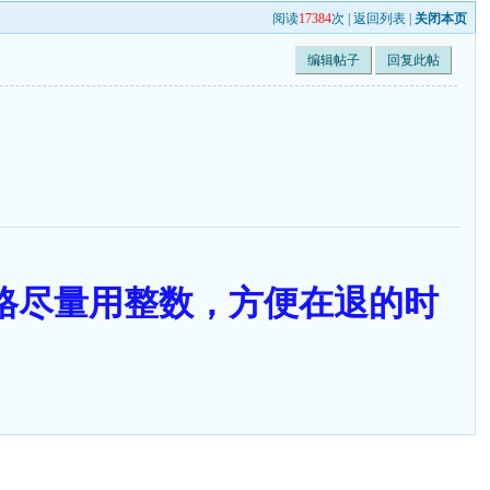
阅读
17384
次 |
返回列表
|
关闭本页
编辑帖子
回复此帖
售价格尽量用整数，方便在退的时