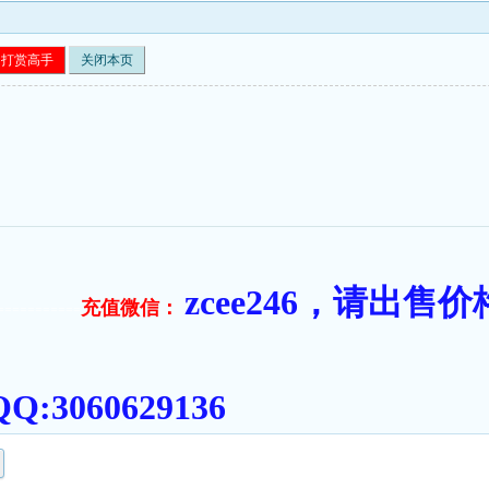
打赏高手
关闭本页
zcee246，请出
充值微信：
===========
:3060629136