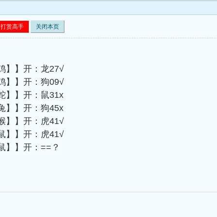
打赏高手
关闭本页
鸡】】开：龙27√
鸡】】开：狗09√
蛇】】开：鼠31x
兔】】开：狗45x
猴】】开：虎41√
鼠】】开：虎41√
鼠】】开：==？