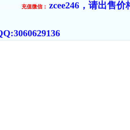
zcee246，请出
充值微信：
===========
:3060629136