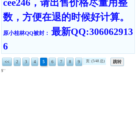
cee246，请出售价格尽量用整
数，方便在退的时候好计算。
最新QQ:306062913
原小桂林QQ被封：
6
页: (5/48 总)
<<
2
3
4
5
6
7
8
9
跳转
$' '