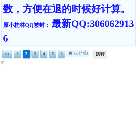
数，方便在退的时候好计算。
最新QQ:306062913
原小桂林QQ被封：
6
页: (2/37 总)
<<
1
2
3
4
5
6
跳转
$' '