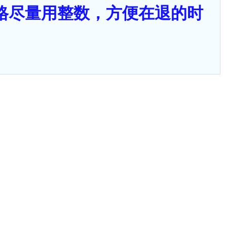
售价格尽量用整数，方便在退的时