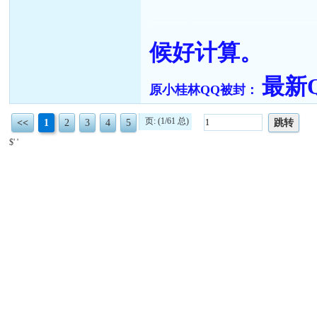
======== =========================
候好计算。
最新QQ
原小桂林QQ被封：
页: (1/61 总)
<<
1
2
3
4
5
跳转
$' '