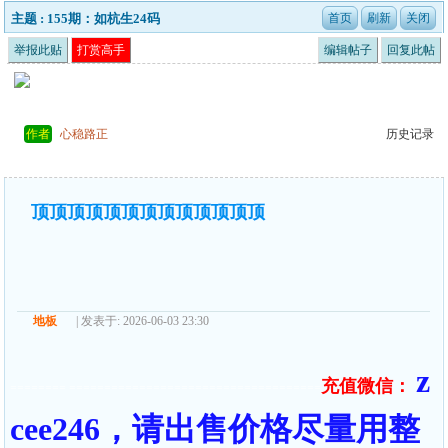
主题 : 155期：如杭生24码
举报此贴
打赏高手
编辑帖子
回复此帖
作者
心稳路正
历史记录
顶顶顶顶顶顶顶顶顶顶顶顶顶
地板
| 发表于: 2026-06-03 23:30
z
充值微信：
======== ====================================
cee246，请出售价格尽量用整