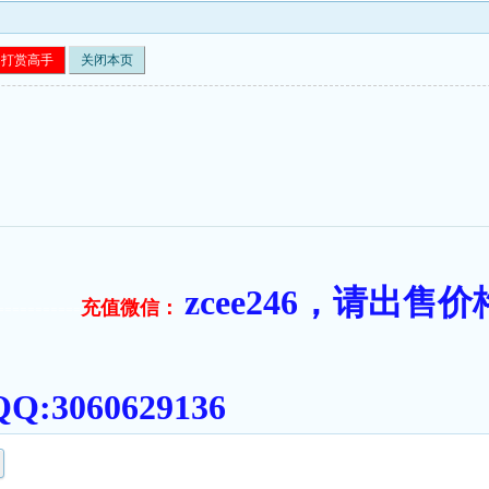
打赏高手
关闭本页
zcee246，请出
充值微信：
===========
:3060629136