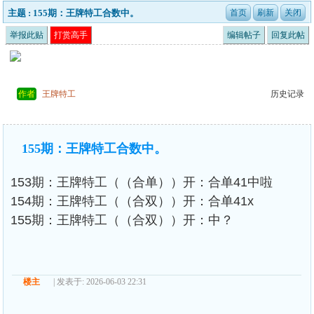
主题 : 155期：王牌特工合数中。
举报此贴
打赏高手
编辑帖子
回复此帖
作者
王牌特工
历史记录
155期：王牌特工合数中。
153期：王牌特工（（合单））开：合单41中啦
154期：王牌特工（（合双））开：合单41x
155期：王牌特工（（合双））开：中？
楼主
| 发表于: 2026-06-03 22:31