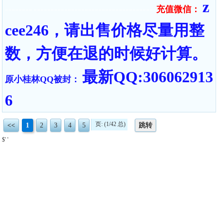
z
充值微信：
======== ====================================
cee246，请出售价格尽量用整
数，方便在退的时候好计算。
最新QQ:306062913
原小桂林QQ被封：
6
页: (1/42 总)
<<
1
2
3
4
5
跳转
$' '