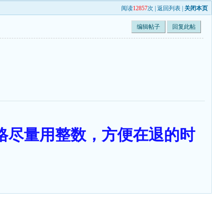
阅读
12857
次 |
返回列表
|
关闭本页
编辑帖子
回复此帖
售价格尽量用整数，方便在退的时