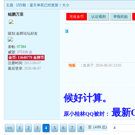
主题 :
155期：凝天单双已经更新！大小
鲲鹏万里
充值金币
认证规则
举报此贴
顶
级别:金牌论坛好友
发帖:
97384
威望:
375318 点
金币: 13640779 金牌币
注册时间:
2013-09-07
地板
| 发表于: 2026-06-03 23:03
最后登录:
2026-08-07
======== =========================
候好计算。
最新QQ
原小桂林QQ被封：
页: (4/89 总)
<<
1
2
3
4
5
6
7
8