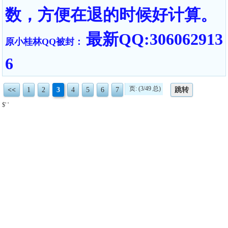
数，方便在退的时候好计算。
最新QQ:306062913
原小桂林QQ被封：
6
页: (3/49 总)
<<
1
2
3
4
5
6
7
跳转
$' '