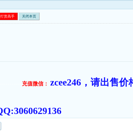
打赏高手
关闭本页
zcee246，请出
充值微信：
===========
:3060629136