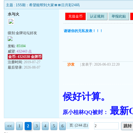
主题 :
155期：希望能帮到大家〓〓日月彩24码
水与火
充值金币
认证规则
举报此贴
谢谢你的无私发表！！！
级别:金牌论坛好友
发帖:
85104
威望:
432443 点
金币: 4324330 金牌币
注册时间:
2019-07-27
沙发
| 发表于: 2026-06-03 22:20
最后登录:
2026-08-07
======== =========================
候好计算。
最新QQ
原小桂林QQ被封：
页: (2/44 总)
<<
1
2
3
4
5
6
跳转