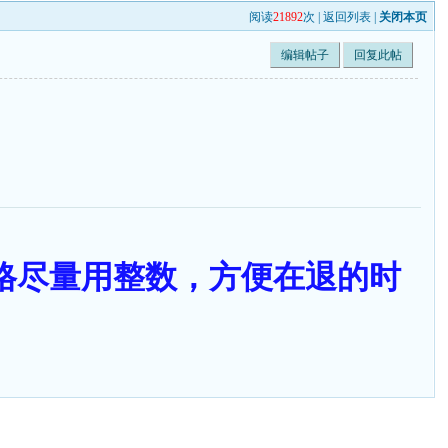
阅读
21892
次 |
返回列表
|
关闭本页
编辑帖子
回复此帖
售价格尽量用整数，方便在退的时