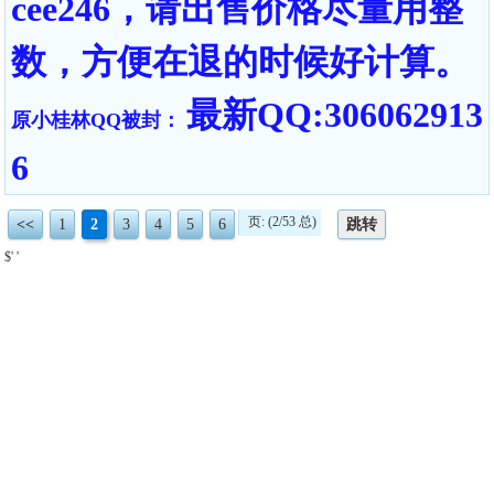
cee246，请出售价格尽量用整
数，方便在退的时候好计算。
最新QQ:306062913
原小桂林QQ被封：
6
页: (2/53 总)
<<
1
2
3
4
5
6
跳转
$' '