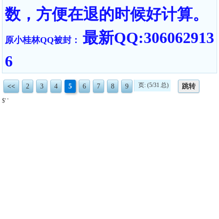
数，方便在退的时候好计算。
最新QQ:306062913
原小桂林QQ被封：
6
页: (5/31 总)
<<
2
3
4
5
6
7
8
9
跳转
$' '