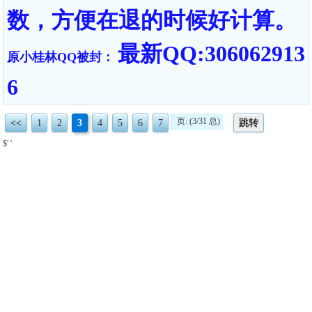
数，方便在退的时候好计算。
最新QQ:306062913
原小桂林QQ被封：
6
页: (3/31 总)
<<
1
2
3
4
5
6
7
跳转
$' '