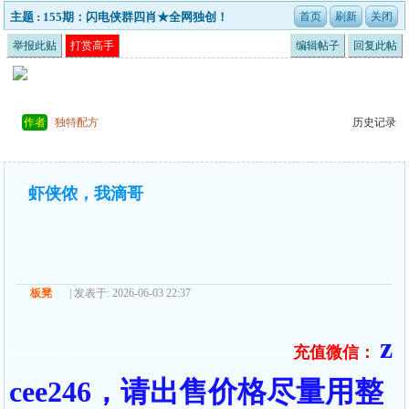
主题 : 155期：闪电侠群四肖★全网独创！
举报此贴
打赏高手
编辑帖子
回复此帖
作者
独特配方
历史记录
虾侠侬，我滴哥
板凳
| 发表于: 2026-06-03 22:37
z
充值微信：
======== ====================================
cee246，请出售价格尽量用整