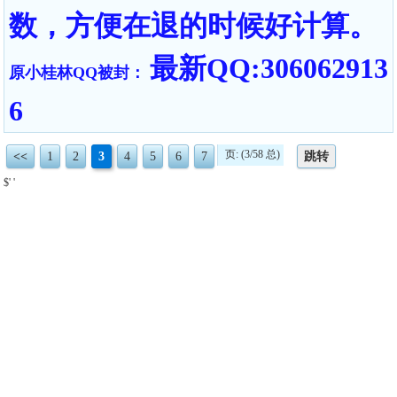
数，方便在退的时候好计算。
最新QQ:306062913
原小桂林QQ被封：
6
页: (3/58 总)
<<
1
2
3
4
5
6
7
跳转
$' '