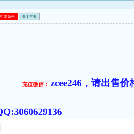
打赏高手
关闭本页
zcee246，请出
充值微信：
===========
:3060629136