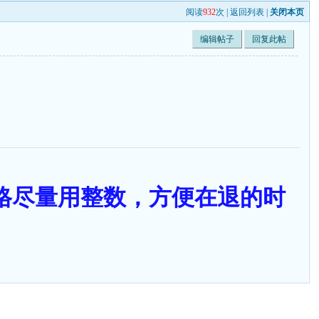
阅读
932
次 |
返回列表
|
关闭本页
编辑帖子
回复此帖
售价格尽量用整数，方便在退的时