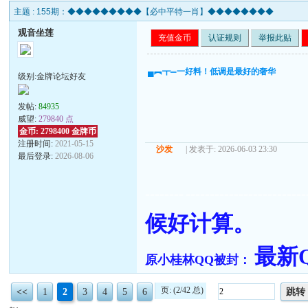
主题 :
155期：◆◆◆◆◆◆◆◆◆【必中平特一肖】◆◆◆◆◆◆◆◆
观音坐莲
充值金币
认证规则
举报此贴
▄︻┳═一好料！低调是最好的奢华
级别:金牌论坛好友
发帖:
84935
威望:
279840 点
金币: 2798400 金牌币
注册时间:
2021-05-15
沙发
| 发表于: 2026-06-03 23:30
最后登录:
2026-08-06
======== =========================
候好计算。
最新QQ
原小桂林QQ被封：
页: (2/42 总)
<<
1
2
3
4
5
6
跳转